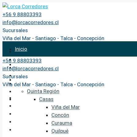
+56 9 88803393
info@lorcacorredores.cl
Sucursales
Viña del Mar - Santiago - Talca - Concepción
Inicio
+56 9 88803393
Propiedades
info@lorcacorredores.cl
Sucursales
Arriendos
Viña del Mar - Santiago - Talca - Concepción
Quinta Región
Casas
Viña del Mar
Concón
Curauma
Quilpué