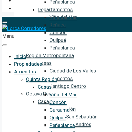
Peñablanca
Departamentos
Viña del Mar
Reñaca
Concón
Menu
Quilpué
Peñablanca
Región Metropolitana
Inicio
Casas
Propiedades
Ciudad de Los Valles
Arriendos
Departamentos
Quinta Región
Santiago Centro
Casas
Octava Región
Viña del Mar
Casas
Concón
Concepción
Curauma
Lomas San Sebastián
Quilpué
Lomas San Andrés
Peñablanca