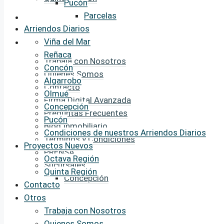
Pucón
Parcelas
Contacto
Arriendos Diarios
Viña del Mar
Otros
Reñaca
Trabaja con Nosotros
Concón
Quienes Somos
Algarrobo
Contacto
Olmué
Firma Digital Avanzada
Concepción
Preguntas Frecuentes
Pucón
Blog Inmobiliario
Condiciones de nuestros Arriendos Diarios
Terminos y Condiciones
Proyectos Nuevos
PRENSA
Octava Región
Sucursales
Quinta Región
Concepción
Contacto
Otros
Trabaja con Nosotros
Quienes Somos