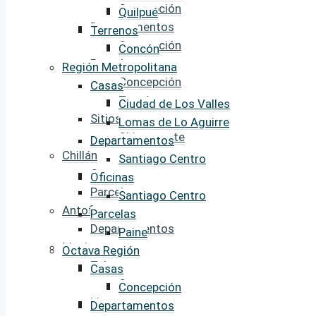
Concepción
Quilpué
Departamentos
Terrenos
Concepción
Concón
Parcelas
Región Metropolitana
Concepción
Casas
Tomé
Ciudad de Los Valles
Sitios
Lomas de Lo Aguirre
Chiguayante
Departamentos
Chillán
Santiago Centro
Casas
Oficinas
Parcelas
Santiago Centro
Antofagasta
Parcelas
Departamentos
Paine
Maule
Octava Región
Talca
Casas
Casas
Concepción
Linares
Departamentos