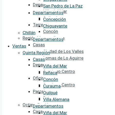
Departamentos
San Pedro de La Paz
Viña del Mar
Departamentos
Quilpué
Concepción
Terrenos
Chiguayante
Concón
Chillán
Región Metropolitana
Departamentos
Casas
Ventas
Ciudad de Los Valles
Quinta Región
Lomas de Lo Aguirre
Casas
Departamentos
Viña del Mar
Santiago Centro
Reñaca
Oficinas
Concón
Santiago Centro
Curauma
Parcelas
Quilpué
Paine
Villa Alemana
Octava Región
Departamentos
Casas
Viña del Mar