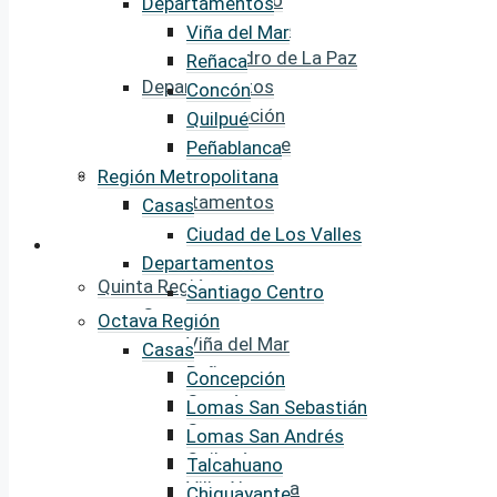
Talcahuano
Departamentos
Chiguayante
Viña del Mar
San Pedro de La Paz
Reñaca
Departamentos
Concón
Concepción
Quilpué
Chiguayante
Peñablanca
Chillán
Región Metropolitana
Departamentos
Casas
Ciudad de Los Valles
Ventas
Departamentos
Quinta Región
Santiago Centro
Casas
Octava Región
Viña del Mar
Casas
Reñaca
Concepción
Concón
Lomas San Sebastián
Curauma
Lomas San Andrés
Quilpué
Talcahuano
Villa Alemana
Chiguayante